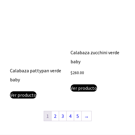
Calabaza zucchini verde
baby
Calabaza pattypan verde
$
260.00
baby
Ver producto
Ver producto
1
2
3
4
5
→