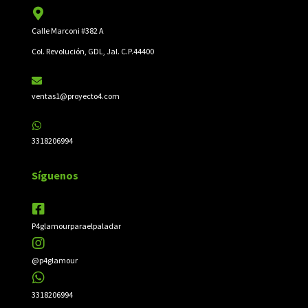
Calle Marconi #382 A
Col. Revolución, GDL, Jal. C.P.44400
ventas1@proyecto4.com
3318206994
Síguenos
P4glamourparaelpaladar
@p4glamour
3318206994