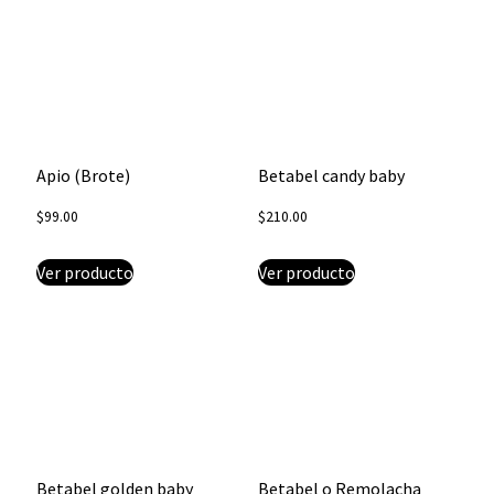
Apio (Brote)
Betabel candy baby
$
99.00
$
210.00
Ver producto
Ver producto
Betabel golden baby
Betabel o Remolacha